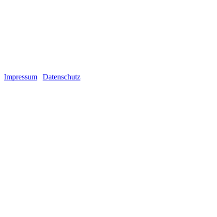
Soziale Medien
2026 Copyright Da Flava Tattoos
Impressum
|
Datenschutz