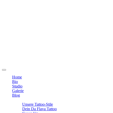
Home
Bio
Studio
Galerie
Blog
Info
Unsere Tattoo-Stile
Dein Da Flava Tattoo