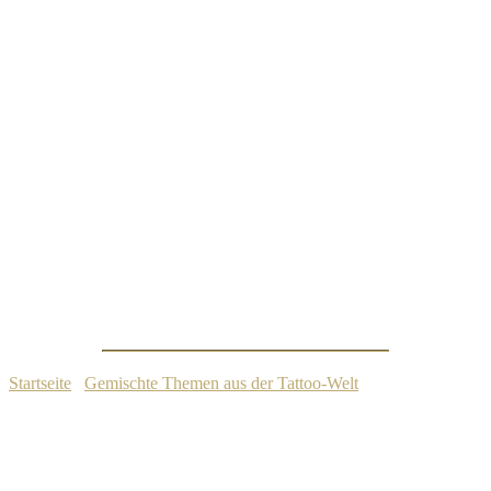
7 wichtige Schritte vor deinem Tattoo-
Termin
Startseite
/
Gemischte Themen aus der Tattoo-Welt
/
7 wichtige
Schritte vor deinem Tattoo-Termin
29. August 2025
Gemischte Themen aus der Tattoo-Welt