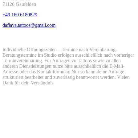
71126 Gäufelden
+49 160 6180829
daflava.tattoos@gmail.com
Öffnungszeiten
Individuelle Öffnungszeiten – Termine nach Vereinbarung.
Beratungstermine im Studio erfolgen ausschließlich nach vorheriger
Terminvereinbarung. Für Anfragen zu Tattoos sowie zu allen
anderen Dienstleistungen nutze bitte ausschließlich die E-Mail-
Adresse oder das Kontaktformular. Nur so kann deine Anfrage
strukturiert bearbeitet und zuverlässig beantwortet werden. Vielen
Dank für dein Verständnis.
Montag
12:00 - 18:00
Dienstag
12:00 - 18:00
Mittwoch
12:00 - 18:00
Donnerstag
12:00 - 18:00
Freitag
12:00 - 18:00
Samstag
geschlossen
Sonntag
geschlossen