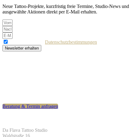
Neue Tattoo-Projekte, kurzfristig freie Termine, Studio-News und
ausgewählte Aktionen direkt per E-Mail erhalten.
Ich akzeptiere die
Datenschutzbestimmungen
Newsletter erhalten
Bereit für dein Tattoo?
Hast du eine besondere Idee? Nimm jetzt Kontakt auf – für eine
präzise und individuelle Umsetzung deines Wunschmotivs. Ziel ist
ein Tattoo, mit dem du dich auch langfristig wohlfühlst.
Beratung & Termin anfragen
Kontakt
Da Flava Tattoo Studio
Waldstraße 16