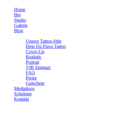
Home
Bio
Studio
Galerie
Blog
Info
Unsere Tattoo-Stile
Dein Da Flava Tattoo
Cover-Up
Realistic
Portrait
VfB Stuttgart
FAQ
Preise
Gutschein
Medtattoos
Schulung
Kontakt
7 wichtige Schritte vor deinem Tattoo-
Termin