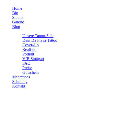
Home
Bio
Studio
Galerie
Blog
Info
Unsere Tattoo-Stile
Dein Da Flava Tattoo
Cover-Up
Realistic
Portrait
VfB Stuttgart
FAQ
Preise
Gutschein
Medtattoos
Schulung
Kontakt
Die 5 weitverbreitetsten Tattoo-Mythen