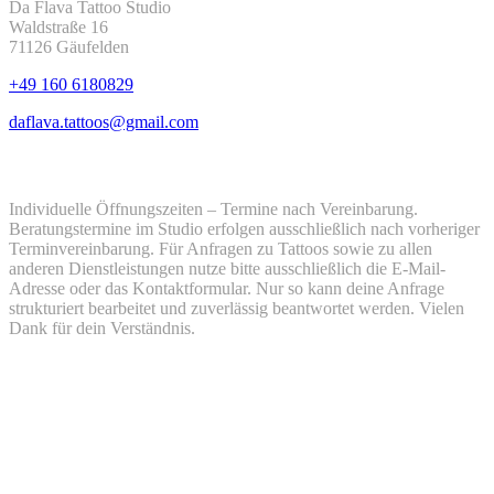
Da Flava Tattoo Studio
Waldstraße 16
71126 Gäufelden
+49 160 6180829
daflava.tattoos@gmail.com
Öffnungszeiten
Individuelle Öffnungszeiten – Termine nach Vereinbarung.
Beratungstermine im Studio erfolgen ausschließlich nach vorheriger
Terminvereinbarung. Für Anfragen zu Tattoos sowie zu allen
anderen Dienstleistungen nutze bitte ausschließlich die E-Mail-
Adresse oder das Kontaktformular. Nur so kann deine Anfrage
strukturiert bearbeitet und zuverlässig beantwortet werden. Vielen
Dank für dein Verständnis.
Montag
12:00 - 18:00
Dienstag
12:00 - 18:00
Mittwoch
12:00 - 18:00
Donnerstag
12:00 - 18:00
Freitag
12:00 - 18:00
Samstag
geschlossen