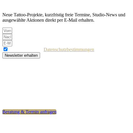
Newsletter
Neue Tattoo-Projekte, kurzfristig freie Termine, Studio-News und
ausgewählte Aktionen direkt per E-Mail erhalten.
Ich akzeptiere die
Datenschutzbestimmungen
Newsletter erhalten
Bereit für dein Tattoo?
Hast du eine besondere Idee? Nimm jetzt Kontakt auf – für eine
präzise und individuelle Umsetzung deines Wunschmotivs. Ziel ist
ein Tattoo, mit dem du dich auch langfristig wohlfühlst.
Beratung & Termin anfragen
Kontakt