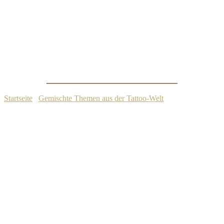
Die 5 weitverbreitetsten Tattoo-Mythen
Startseite
/
Gemischte Themen aus der Tattoo-Welt
/
Die 5
weitverbreitetsten Tattoo-Mythen
30. August 2025
Gemischte Themen aus der Tattoo-Welt
Inhaltsübersicht
Tattoos: Die 5 größten Missverständnisse und was wirklich
dahintersteckt
Tattoos haben die einzigartige Fähigkeit, unterschiedlichste
Meinungen und Reaktionen hervorzurufen. Für die einen sind sie
ein Ausdruck von Schönheit, Individualität und persönlicher