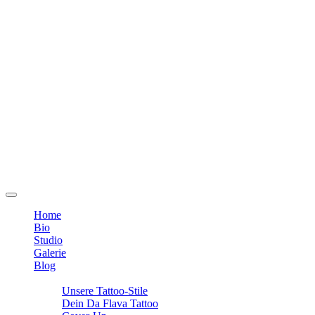
Home
Bio
Studio
Galerie
Blog
Info
Unsere Tattoo-Stile
Dein Da Flava Tattoo