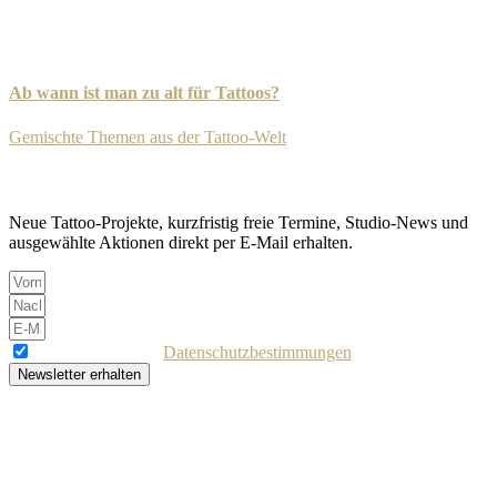
Ab wann ist man zu alt für Tattoos?
Gemischte Themen aus der Tattoo-Welt
-
8. September 2025
Newsletter
Neue Tattoo-Projekte, kurzfristig freie Termine, Studio-News und
ausgewählte Aktionen direkt per E-Mail erhalten.
Ich akzeptiere die
Datenschutzbestimmungen
Newsletter erhalten
Bereit für dein Tattoo?
Hast du eine besondere Idee? Nimm jetzt Kontakt auf – für eine
präzise und individuelle Umsetzung deines Wunschmotivs. Ziel ist