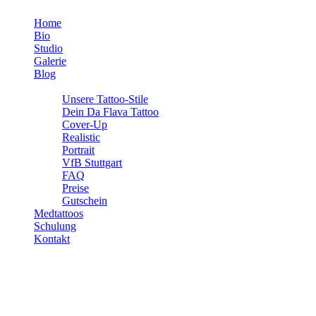
Home
Bio
Studio
Galerie
Blog
Info
Unsere Tattoo-Stile
Dein Da Flava Tattoo
Cover-Up
Realistic
Portrait
VfB Stuttgart
FAQ
Preise
Gutschein
Medtattoos
Schulung
Kontakt
Fußball und Tattoos