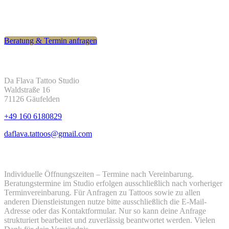
ein Tattoo, mit dem du dich auch langfristig wohlfühlst.
Beratung & Termin anfragen
Kontakt
Da Flava Tattoo Studio
Waldstraße 16
71126 Gäufelden
+49 160 6180829
daflava.tattoos@gmail.com
Öffnungszeiten
Individuelle Öffnungszeiten – Termine nach Vereinbarung.
Beratungstermine im Studio erfolgen ausschließlich nach vorheriger
Terminvereinbarung. Für Anfragen zu Tattoos sowie zu allen
anderen Dienstleistungen nutze bitte ausschließlich die E-Mail-
Adresse oder das Kontaktformular. Nur so kann deine Anfrage
strukturiert bearbeitet und zuverlässig beantwortet werden. Vielen