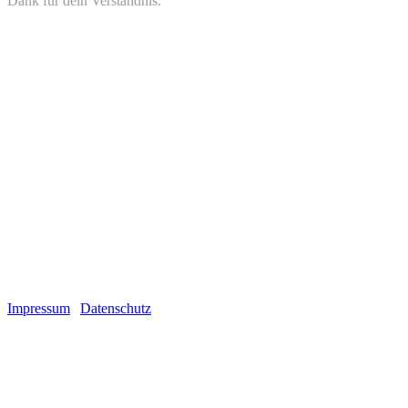
Dank für dein Verständnis.
Montag
12:00 - 18:00
Dienstag
12:00 - 18:00
Mittwoch
12:00 - 18:00
Donnerstag
12:00 - 18:00
Freitag
12:00 - 18:00
Samstag
geschlossen
Sonntag
geschlossen
Soziale Medien
2026 Copyright Da Flava Tattoos
Impressum
|
Datenschutz