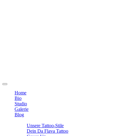
Home
Bio
Studio
Galerie
Blog
Info
Unsere Tattoo-Stile
Dein Da Flava Tattoo