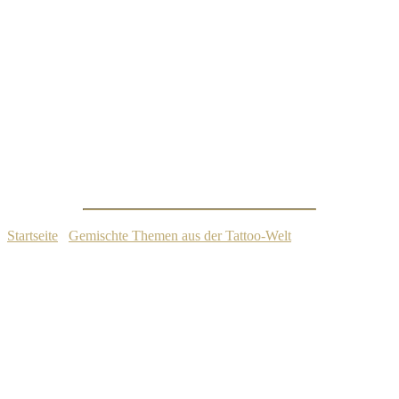
Fußball und Tattoos
Startseite
/
Gemischte Themen aus der Tattoo-Welt
/
Fußball und
Tattoos
1. September 2025
Gemischte Themen aus der Tattoo-Welt
Inhaltsübersicht
Tattoos und Fußball: Die Kunst auf dem Spielfeld
und auf der Haut