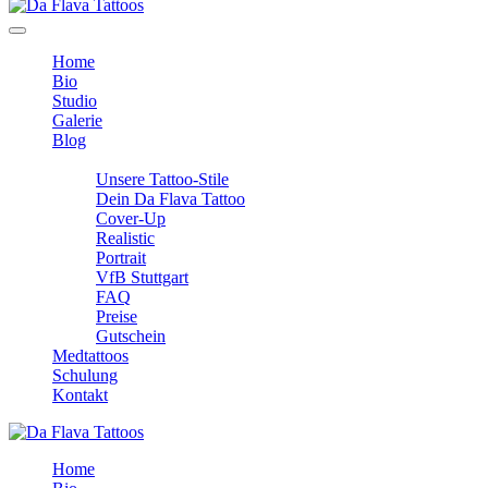
Home
Bio
Studio
Galerie
Blog
Info
Unsere Tattoo-Stile
Dein Da Flava Tattoo
Cover-Up
Realistic
Portrait
VfB Stuttgart
FAQ
Preise
Gutschein
Medtattoos
Schulung
Kontakt
Home