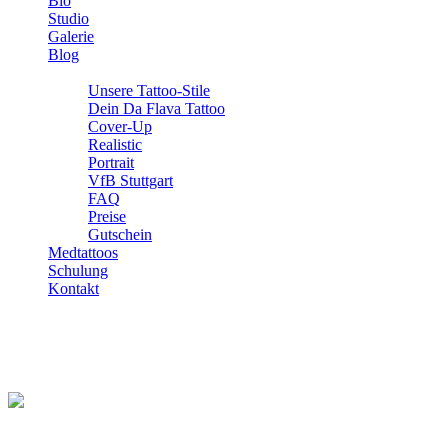
Bio
Studio
Galerie
Blog
Info
Unsere Tattoo-Stile
Dein Da Flava Tattoo
Cover-Up
Realistic
Portrait
VfB Stuttgart
FAQ
Preise
Gutschein
Medtattoos
Schulung
Kontakt
Tattoo und Schwangerschaft: Mythen,
Risiken und Empfehlungen
Tattoo und Schwangerschaft: Mythen,