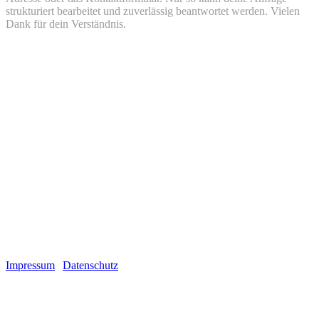
strukturiert bearbeitet und zuverlässig beantwortet werden. Vielen
Dank für dein Verständnis.
Montag
12:00 - 18:00
Dienstag
12:00 - 18:00
Mittwoch
12:00 - 18:00
Donnerstag
12:00 - 18:00
Freitag
12:00 - 18:00
Samstag
geschlossen
Sonntag
geschlossen
Soziale Medien
2026 Copyright Da Flava Tattoos
Impressum
|
Datenschutz