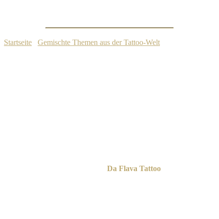
Risiken und Empfehlungen
Startseite
/
Gemischte Themen aus der Tattoo-Welt
/
Tattoo und
Schwangerschaft: Mythen, Risiken und Empfehlungen
27. August 2025
Gemischte Themen aus der Tattoo-Welt
Inhaltsübersicht
Tattoos während der Schwangerschaft –
ist das wirklich gefährlich?
Ja, das ist es. Tattoos sollten entweder lange vor einer
Schwangerschaft gestochen werden oder erst nach der Stillzeit. Aus
diesem Grund tätowieren wir bei
Da Flava Tattoo
keine
schwangeren oder stillenden Frauen.
Farbstoffe
Beim Tätowieren gelangen die Pigmente nicht nur in die Haut,