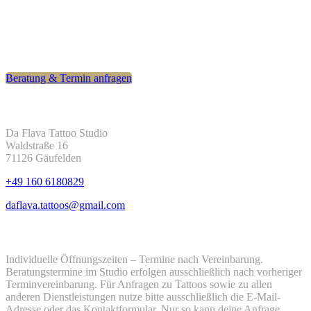
Hast du eine besondere Idee? Nimm jetzt Kontakt auf – für eine
präzise und individuelle Umsetzung deines Wunschmotivs. Ziel ist
ein Tattoo, mit dem du dich auch langfristig wohlfühlst.
Beratung & Termin anfragen
Kontakt
Da Flava Tattoo Studio
Waldstraße 16
71126 Gäufelden
+49 160 6180829
daflava.tattoos@gmail.com
Öffnungszeiten
Individuelle Öffnungszeiten – Termine nach Vereinbarung.
Beratungstermine im Studio erfolgen ausschließlich nach vorheriger
Terminvereinbarung. Für Anfragen zu Tattoos sowie zu allen
anderen Dienstleistungen nutze bitte ausschließlich die E-Mail-
Adresse oder das Kontaktformular. Nur so kann deine Anfrage