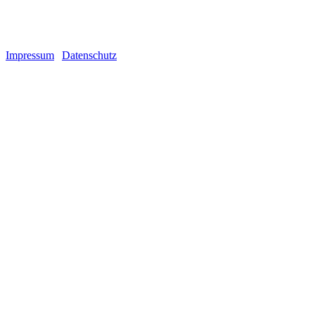
2026 Copyright Da Flava Tattoos
Impressum
|
Datenschutz