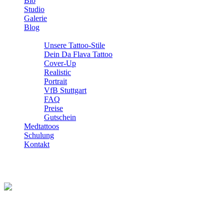
Bio
Studio
Galerie
Blog
Info
Unsere Tattoo-Stile
Dein Da Flava Tattoo
Cover-Up
Realistic
Portrait
VfB Stuttgart
FAQ
Preise
Gutschein
Medtattoos
Schulung
Kontakt
Top 10 Tattoo Trends in Stuttgart 2025
Top 10 Tattoo Trends in Stuttgart 2025