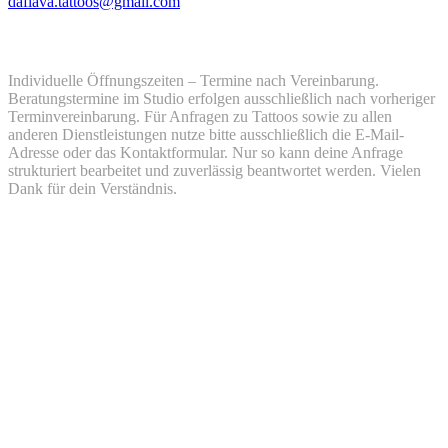
daflava.tattoos@gmail.com
Öffnungszeiten
Individuelle Öffnungszeiten – Termine nach Vereinbarung.
Beratungstermine im Studio erfolgen ausschließlich nach vorheriger
Terminvereinbarung. Für Anfragen zu Tattoos sowie zu allen
anderen Dienstleistungen nutze bitte ausschließlich die E-Mail-
Adresse oder das Kontaktformular. Nur so kann deine Anfrage
strukturiert bearbeitet und zuverlässig beantwortet werden. Vielen
Dank für dein Verständnis.
Montag
12:00 - 18:00
Dienstag
12:00 - 18:00
Mittwoch
12:00 - 18:00
Donnerstag
12:00 - 18:00
Freitag
12:00 - 18:00
Samstag
geschlossen
Sonntag
geschlossen
Soziale Medien