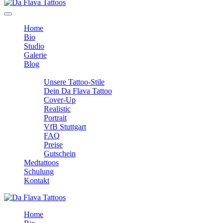
Home
Bio
Studio
Galerie
Blog
Info
Unsere Tattoo-Stile
Dein Da Flava Tattoo
Cover-Up
Realistic
Portrait
VfB Stuttgart
FAQ
Preise
Gutschein
Medtattoos
Schulung
Kontakt
Home