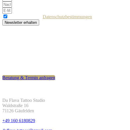
Ich akzeptiere die
Datenschutzbestimmungen
Newsletter erhalten
Bereit für dein Tattoo?
Hast du eine besondere Idee? Nimm jetzt Kontakt auf – für eine
präzise und individuelle Umsetzung deines Wunschmotivs. Ziel ist
ein Tattoo, mit dem du dich auch langfristig wohlfühlst.
Beratung & Termin anfragen
Kontakt
Da Flava Tattoo Studio
Waldstraße 16
71126 Gäufelden
+49 160 6180829