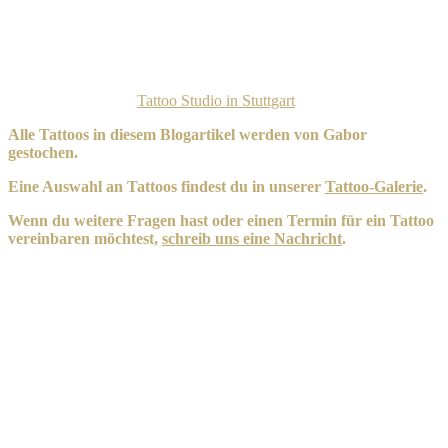
planst – die Vielfalt ist grenzenlos. Lass dich inspirieren und finde
den Stil, der am besten zu dir passt!
Wenn du bereit bist, deinen Tattoo-Traum zu verwirklichen,
vereinbare einen Termin bei Da Flava Tattoos, deinem
vertrauenswürdigen
Tattoo Studio in Stuttgart
.
Alle Tattoos in diesem Blogartikel werden von Gabor
gestochen.
Eine Auswahl an Tattoos findest du in unserer
Tattoo-Galerie
.
Wenn du weitere Fragen hast oder einen Termin für ein Tattoo
vereinbaren möchtest,
schreib uns eine Nachricht
.
Weitere Posts