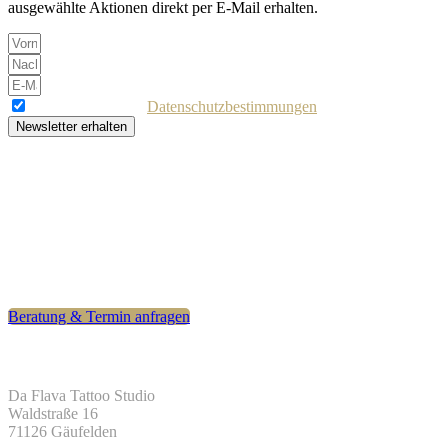
ausgewählte Aktionen direkt per E-Mail erhalten.
Ich akzeptiere die
Datenschutzbestimmungen
Newsletter erhalten
Bereit für dein Tattoo?
Hast du eine besondere Idee? Nimm jetzt Kontakt auf – für eine
präzise und individuelle Umsetzung deines Wunschmotivs. Ziel ist
ein Tattoo, mit dem du dich auch langfristig wohlfühlst.
Beratung & Termin anfragen
Kontakt
Da Flava Tattoo Studio
Waldstraße 16
71126 Gäufelden