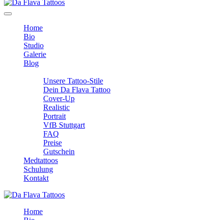
Home
Bio
Studio
Galerie
Blog
Info
Unsere Tattoo-Stile
Dein Da Flava Tattoo
Cover-Up
Realistic
Portrait
VfB Stuttgart
FAQ
Preise
Gutschein
Medtattoos
Schulung
Kontakt
Home