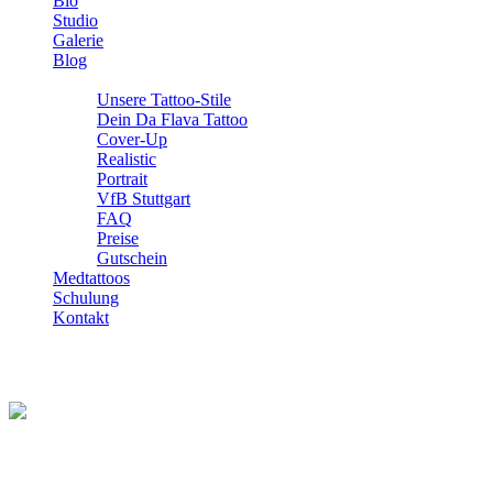
Bio
Studio
Galerie
Blog
Info
Unsere Tattoo-Stile
Dein Da Flava Tattoo
Cover-Up
Realistic
Portrait
VfB Stuttgart
FAQ
Preise
Gutschein
Medtattoos
Schulung
Kontakt
Verblasste Tattoos auffrischen?
Verblasste Tattoos auffrischen?